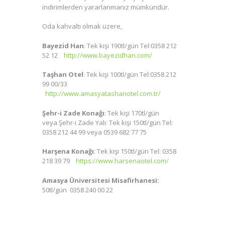
indirimlerden yararlanmanız mümkündür.
Oda kahvaltı olmak üzere,
Bayezid Han
: Tek kişi 190tl/gün Tel:0358 212
52 12
http://www.bayezidhan.com/
Taşhan Otel
: Tek kişi 100tl/gün Tel:0358 212
99 00/33
http://www.amasyatashanotel.com.tr/
Şehr-i Zade Konağı
: Tek kişi 170tl/gün
veya Şehr-i Zade Yalı: Tek kişi 150tl/gün Tel:
0358 212 44 99 veya 0539 682 77 75
Harşena Konağı
: Tek kişi 150tl/gün Tel: 0358
218 39 79
https://www.harsenaotel.com/
Amasya Üniversitesi Misafirhanesi:
50tl/gün
0358 240 00 22